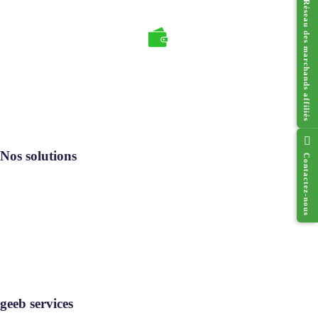
Réseau des marchands affiliés
Nos solutions
Contactez-nous
Resto geeb®
Cado geeb®
Digi geeb®
Où utiliser
geeb services