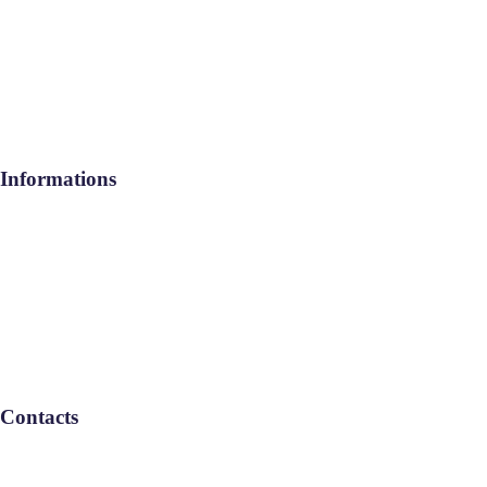
geeb services
Rejoignez-nous
Contact
Informations
Aide / FAQ
Le Groupe
Politique de confidentialité
Contacts