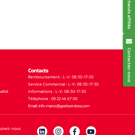
Contactez-nous
Contacts
Remboursement : L-V: 08:30-17:30
Service Commercial : L-V: 08:30-17:30
alité
Informations : L-V: 08:30-17:30
Téléphone : 05 22 46 67 00
Email : info-maroc@geebservices.com
uivez-nous