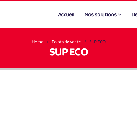
Accueil
Nos solutions
De
Home
Points de vente
SUP ECO
SUP ECO