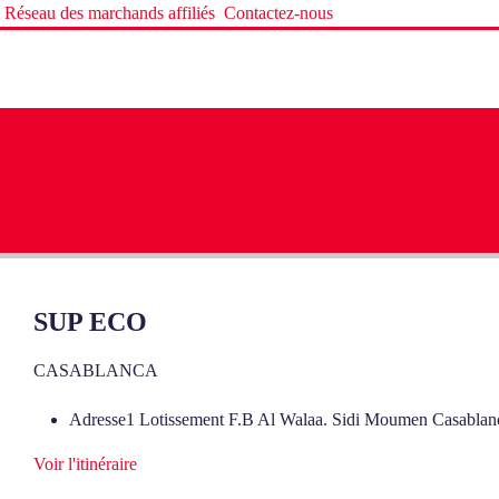
Réseau des marchands affiliés
Contactez-nous
SUP ECO
CASABLANCA
Adresse
1 Lotissement F.B Al Walaa. Sidi Moumen Casablan
Voir l'itinéraire