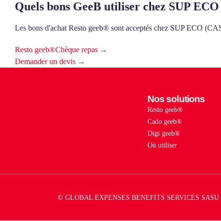
Quels bons GeeB utiliser chez SUP ECO
Les bons d'achat Resto geeb® sont acceptés chez SUP ECO 
Resto geeb®
Chèque repas →
Demander un devis →
Nos solutions
Resto geeb®
Cado geeb®
Digi geeb®
Où utiliser
© GLOBAL EXPENSES BENEFITS SERVICES SASU 