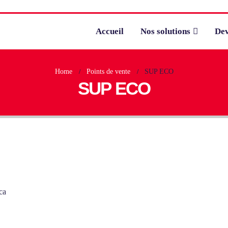
Accueil
Nos solutions
Dev
Home
Points de vente
SUP ECO
SUP ECO
ca