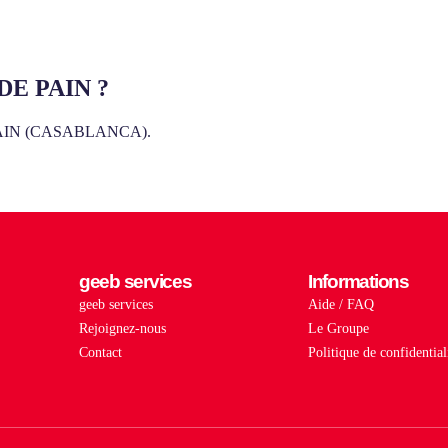
 DE PAIN ?
E PAIN (CASABLANCA).
geeb services
Informations
geeb services
Aide / FAQ
Rejoignez-nous
Le Groupe
Contact
Politique de confidential