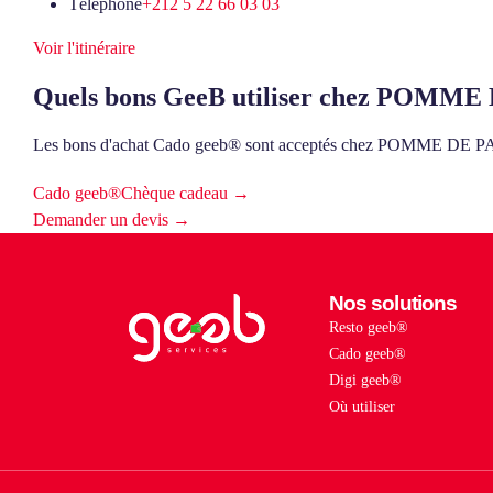
Téléphone
+212 5 22 66 03 03
Voir l'itinéraire
Quels bons GeeB utiliser chez POMME
Les bons d'achat Cado geeb® sont acceptés chez POMME D
Cado geeb®
Chèque cadeau →
Demander un devis →
Nos solutions
Resto geeb®
Cado geeb®
Digi geeb®
Où utiliser