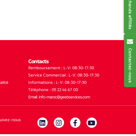
Contactez-nous
Contacts
Remboursement : L-V: 08:30-17:30
Service Commercial : L-V: 08:30-17:30
alité
Informations : L-V: 08:30-17:30
Téléphone : 05 22 46 67 00
Email : info-maroc@geebservices.com
uivez-nous