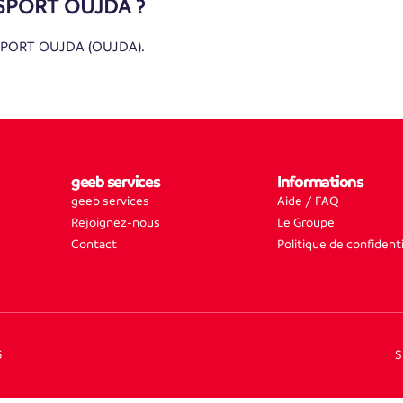
 SPORT OUJDA ?
 SPORT OUJDA (OUJDA).
geeb services
Informations
geeb services
Aide / FAQ
Rejoignez-nous
Le Groupe
Contact
Politique de confidenti
5
S