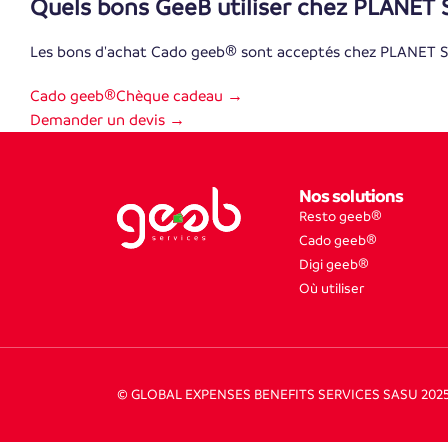
Quels bons GeeB utiliser chez PLANET
Les bons d'achat Cado geeb® sont acceptés chez PLANET
Cado geeb®
Chèque cadeau →
Demander un devis →
Nos solutions
Resto geeb®
Cado geeb®
Digi geeb®
Où utiliser
© GLOBAL EXPENSES BENEFITS SERVICES SASU 202