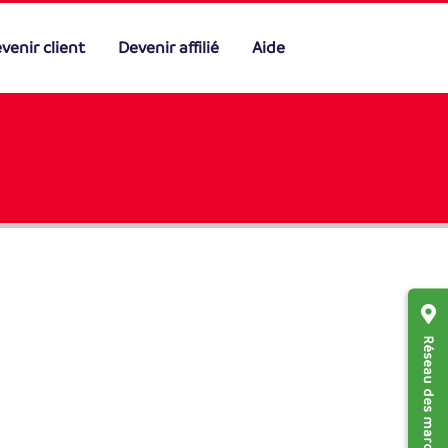
venir client
Devenir affilié
Aide
Réseau des marchands affiliés