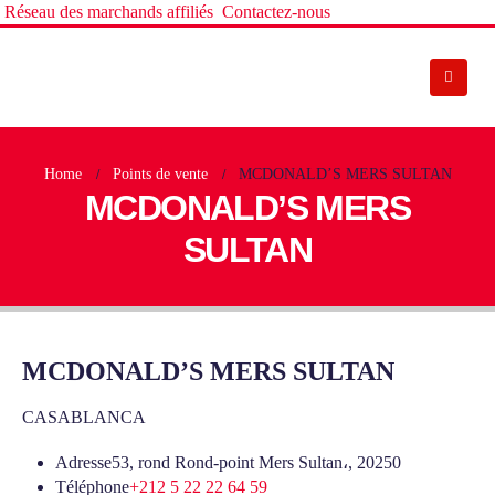
Réseau des marchands affiliés
Contactez-nous
Home
Points de vente
MCDONALD’S MERS SULTAN
MCDONALD’S MERS
SULTAN
MCDONALD’S MERS SULTAN
CASABLANCA
Adresse
53, rond Rond-point Mers Sultan،, 20250
Téléphone
+212 5 22 22 64 59