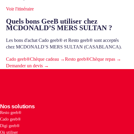
Voir l'itinéraire
Quels bons GeeB utiliser chez
MCDONALD’S MERS SULTAN ?
Les bons d'achat Cado geeb® et Resto geeb® sont acceptés
chez MCDONALD’S MERS SULTAN (CASABLANCA).
Cado geeb®
Chèque cadeau →
Resto geeb®
Chèque repas →
Demander un devis →
Nos solutions
Resto geeb®
Cado geeb®
Digi geeb®
Où utiliser