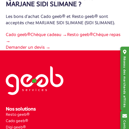
MARJANE SIDI SLIMANE ?
Les bons d'achat Cado geeb® et Resto geeb® sont
acceptés chez MARJANE SIDI SLIMANE (SIDI SLIMANE).
Cado geeb®
Chèque cadeau →
Resto geeb®
Chèque repas
→
Demander un devis →
Réseau des marchands affiliés
Nos solutions
Resto geeb®
Cado geeb®
Digi geeb®