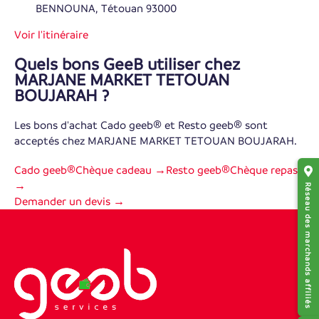
BENNOUNA, Tétouan 93000
Voir l'itinéraire
Quels bons GeeB utiliser chez
MARJANE MARKET TETOUAN
BOUJARAH ?
Les bons d'achat Cado geeb® et Resto geeb® sont
acceptés chez MARJANE MARKET TETOUAN BOUJARAH.
Cado geeb®
Chèque cadeau →
Resto geeb®
Chèque repas
→
Réseau des marchands affiliés
Demander un devis →