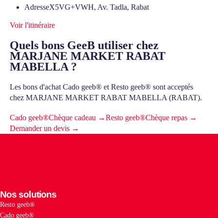
Adresse
X5VG+VWH, Av. Tadla, Rabat
Voir l'itinéraire
Quels bons GeeB utiliser chez
MARJANE MARKET RABAT
MABELLA ?
Les bons d'achat Cado geeb® et Resto geeb® sont acceptés
chez MARJANE MARKET RABAT MABELLA (RABAT).
Cado geeb®
Chèque cadeau →
Resto geeb®
Chèque repas →
Demander un devis →
Nos solutions
Resto geeb®
Cado geeb®