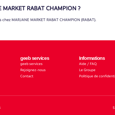
ANE MARKET RABAT CHAMPION ?
ptés chez MARJANE MARKET RABAT CHAMPION (RABAT).
geeb services
Informations
geeb services
Aide / FAQ
Rejoignez-nous
Le Groupe
Contact
Politique de confidenti
5
S