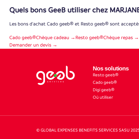
Quels bons GeeB utiliser chez MARJ
Les bons d'achat Cado geeb® et Resto geeb® sont acce
Cado geeb®
Chèque cadeau →
Resto geeb®
Chèque repas →
Demander un devis →
Nos solutions
Resto geeb®
Cado geeb®
Digi geeb®
Où utiliser
© GLOBAL EXPENSES BENEFITS SERVICES SASU 202