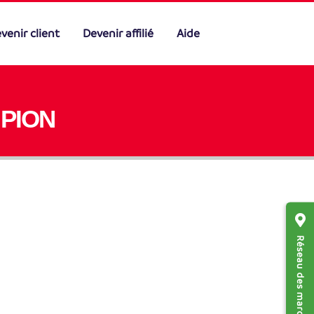
venir client
Devenir affilié
Aide
PION
Réseau des marchands affiliés