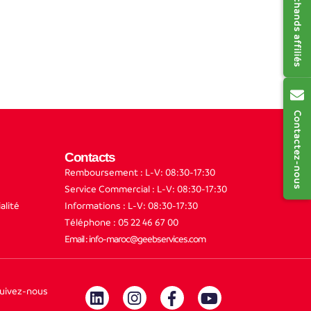
Contactez-nous
Contacts
Remboursement : L-V: 08:30-17:30
Service Commercial : L-V: 08:30-17:30
alité
Informations : L-V: 08:30-17:30
Téléphone : 05 22 46 67 00
Email : info-maroc@geebservices.com
uivez-nous