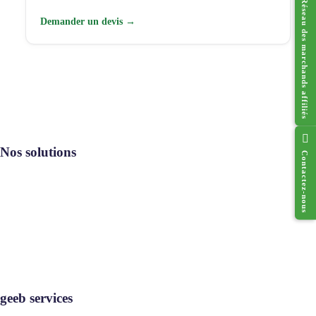
Réseau des marchands affiliés
Demander un devis →
Nos solutions
Contactez-nous
Resto geeb®
Cado geeb®
Digi geeb®
Où utiliser
geeb services