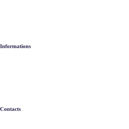
geeb services
Rejoignez-nous
Contact
Informations
Aide / FAQ
Le Groupe
Politique de confidentialité
Contacts