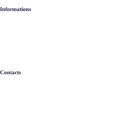
Informations
Aide / FAQ
Le Groupe
Politique de confidentialité
Contacts
Remboursement : L-V: 08:30-17:30
Service Commercial : L-V: 08:30-
17:30
Informations : L-V: 08:30-17:30
Téléphone : 05 22 46 67 00
Email : info-maroc@geebservices.com
© GLOBAL EXPENSES BENEFITS SERVICES SASU 2025