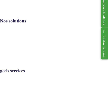
Réseau des marchands affiliés
Nos solutions
Contactez-nous
Resto geeb®
Cado geeb®
Digi geeb®
Où utiliser
geeb services
geeb services
Rejoignez-nous
Contact