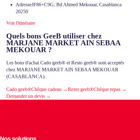
Adresse
JF86+C9G, Bd Ahmed Mekouar, Casablanca
20250
Voir l'itinéraire
Quels bons GeeB utiliser chez
MARJANE MARKET AIN SEBAA
MEKOUAR ?
Les bons d'achat Cado geeb® et Resto geeb® sont acceptés
chez MARJANE MARKET AIN SEBAA MEKOUAR
(CASABLANCA).
Cado geeb®
Chèque cadeau →
Resto geeb®
Chèque repas →
Demander un devis →
Nos solutions