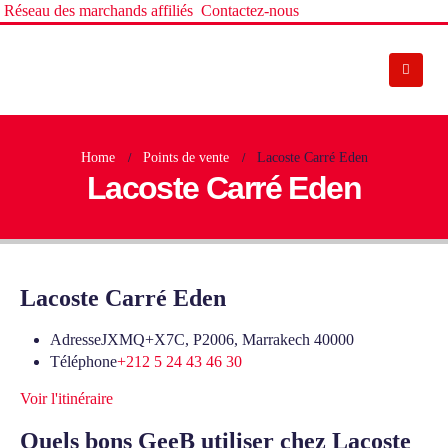
Réseau des marchands affiliés
Contactez-nous
Home
Points de vente
Lacoste Carré Eden
Lacoste Carré Eden
Lacoste Carré Eden
Adresse
JXMQ+X7C, P2006, Marrakech 40000
Téléphone
+212 5 24 43 46 30
Voir l'itinéraire
Quels bons GeeB utiliser chez Lacoste