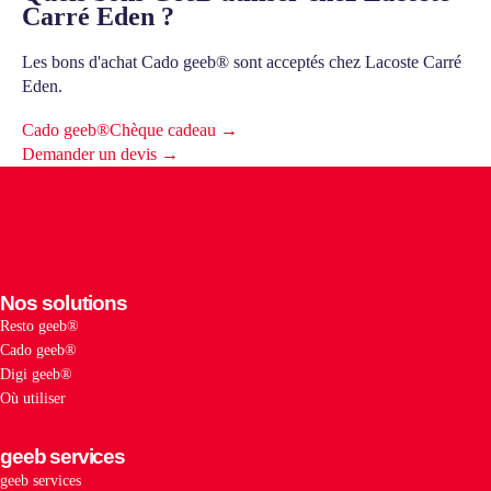
Carré Eden ?
Les bons d'achat Cado geeb® sont acceptés chez Lacoste Carré
Eden.
Cado geeb®
Chèque cadeau →
Demander un devis →
Nos solutions
Resto geeb®
Cado geeb®
Digi geeb®
Où utiliser
geeb services
geeb services