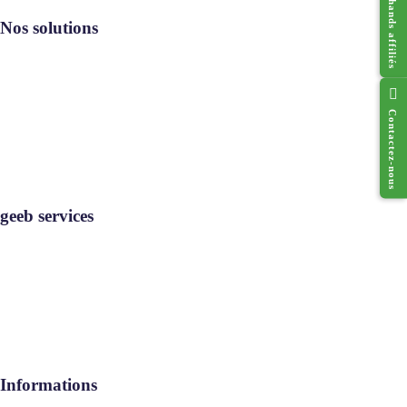
Nos solutions
Resto geeb®
Cado geeb®
Contactez-nous
Digi geeb®
Où utiliser
geeb services
geeb services
Rejoignez-nous
Contact
Informations