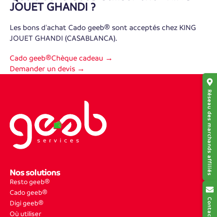
JOUET GHANDI ?
Les bons d'achat Cado geeb® sont acceptés chez KING
JOUET GHANDI (CASABLANCA).
Cado geeb®
Chèque cadeau →
Demander un devis →
Réseau des marchands affiliés
Nos solutions
Resto geeb®
Cado geeb®
Digi geeb®
Où utiliser