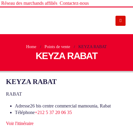
Réseau des marchands affiliés
Contactez-nous
Home
Points de vente
KEYZA RABAT
KEYZA RABAT
KEYZA RABAT
RABAT
Adresse
26 bis centre commercial mamounia, Rabat
Téléphone
+212 5 37 20 06 35
Voir l'itinéraire