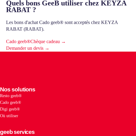
Quels bons GeeB utiliser chez KEYZA
RABAT ?
Les bons d'achat Cado geeb® sont acceptés chez KEYZA
RABAT (RABAT).
Cado geeb®
Chèque cadeau →
Demander un devis →
Nos solutions
Resto geeb®
Cado geeb®
Digi geeb®
Où utiliser
geeb services