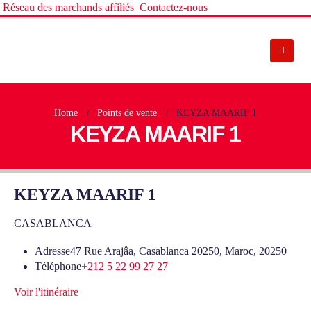
Réseau des marchands affiliés
Contactez-nous
Home
Points de vente
KEYZA MAARIF 1
KEYZA MAARIF 1
KEYZA MAARIF 1
CASABLANCA
Adresse
47 Rue Arajâa, Casablanca 20250, Maroc, 20250
Téléphone
+212 5 22 99 27 27
Voir l'itinéraire