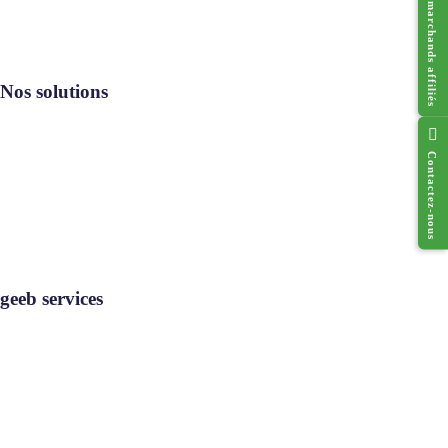
Réseau des marchands affiliés
Nos solutions
Contactez-nous
Resto geeb®
Cado geeb®
Digi geeb®
Où utiliser
geeb services
geeb services
Rejoignez-nous
Contact