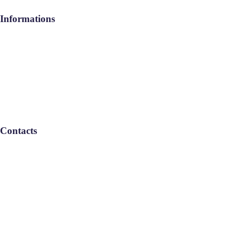
Informations
Aide / FAQ
Le Groupe
Politique de confidentialité
Contacts
Remboursement : L-V: 08:30-17:30
Service Commercial : L-V: 08:30-
17:30
Informations : L-V: 08:30-17:30
Téléphone : 05 22 46 67 00
Email : info-maroc@geebservices.com
© GLOBAL EXPENSES BENEFITS SERVICES SASU 2025