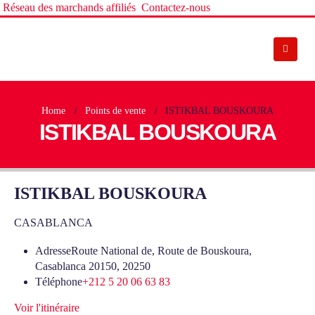
Réseau des marchands affiliés
Contactez-nous
Home
Points de vente
ISTIKBAL BOUSKOURA
ISTIKBAL BOUSKOURA
ISTIKBAL BOUSKOURA
CASABLANCA
Adresse
Route National de, Route de Bouskoura,
Casablanca 20150, 20250
Téléphone
+212 5 20 06 63 83
Voir l'itinéraire