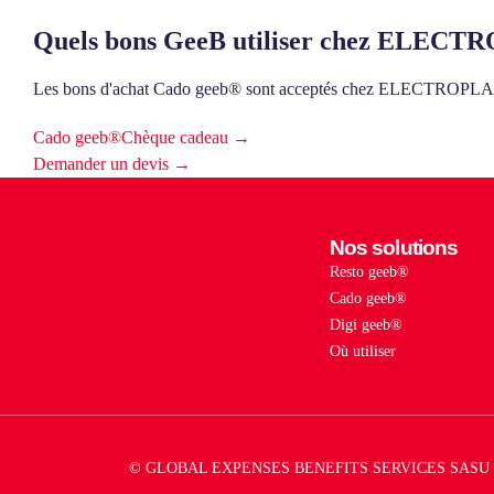
Quels bons GeeB utiliser chez ELE
Les bons d'achat Cado geeb® sont acceptés chez ELECTRO
Cado geeb®
Chèque cadeau →
Demander un devis →
Nos solutions
Resto geeb®
Cado geeb®
Digi geeb®
Où utiliser
© GLOBAL EXPENSES BENEFITS SERVICES SASU 