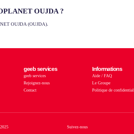
CTROPLANET OUJDA ?
PLANET OUJDA (OUJDA).
geeb services
Informations
geeb services
Aide / FAQ
Rejoignez-nous
Le Groupe
Contact
Politique de confidential
2025
Suivez-nous