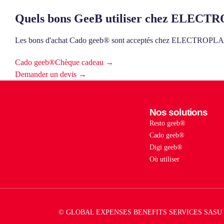
Quels bons GeeB utiliser chez ELE
Les bons d'achat Cado geeb® sont acceptés chez ELECTR
Cado geeb®
Chèque cadeau →
Demander un devis →
Nos solutions
Resto geeb®
Cado geeb®
Digi geeb®
Où utiliser
© GLOBAL EXPENSES BENEFITS SERVICES SASU 