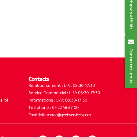
Contactez-nous
Contacts
Remboursement : L-V: 08:30-17:30
Service Commercial : L-V: 08:30-17:30
alité
Informations : L-V: 08:30-17:30
Téléphone : 05 22 46 67 00
Email : info-maroc@geebservices.com