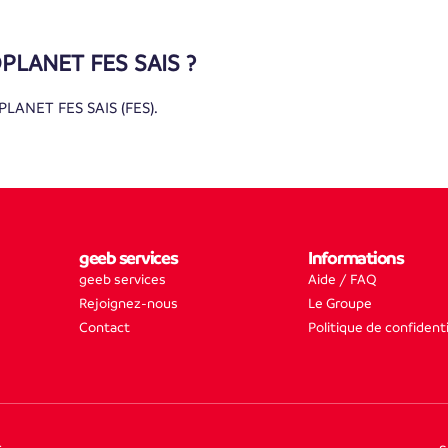
OPLANET FES SAIS ?
LANET FES SAIS (FES).
geeb services
Informations
geeb services
Aide / FAQ
Rejoignez-nous
Le Groupe
Contact
Politique de confidenti