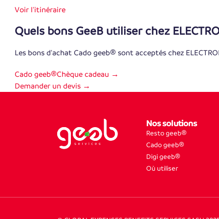
Voir l'itinéraire
Quels bons GeeB utiliser chez ELECTR
Les bons d'achat Cado geeb® sont acceptés chez ELECTROP
Cado geeb®
Chèque cadeau →
Demander un devis →
Nos solutions
Resto geeb®
Cado geeb®
Digi geeb®
Où utiliser