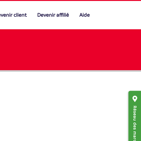
venir client
Devenir affilié
Aide
Réseau des marchands affiliés