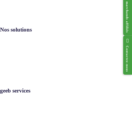
Réseau des marchands affiliés
Nos solutions
Contactez-nous
Resto geeb®
Cado geeb®
Digi geeb®
Où utiliser
geeb services
geeb services
Rejoignez-nous
Contact