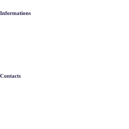
Informations
Aide / FAQ
Le Groupe
Politique de confidentialité
Contacts
Remboursement : L-V: 08:30-17:30
Service Commercial : L-V: 08:30-
17:30
Informations : L-V: 08:30-17:30
Téléphone : 05 22 46 67 00
Email : info-maroc@geebservices.com
© GLOBAL EXPENSES BENEFITS SERVICES SASU 2025