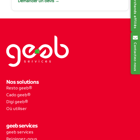
Réseau des marchands affiliés
Demander un devis →
Contactez-nous
Nos solutions
Resto geeb®
Cado geeb®
Digi geeb®
Où utiliser
geeb services
geeb services
Rejoignez-nous