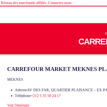
Réseau des marchands affiliés
Contactez-nous
H
CARRE
CARREFOUR MARKET MEKNES PL
MEKNES
Adresse
AV DES FAR, QUARTIER PLAISANCE – EX P
Téléphone
+212 5 35 50 24 17
Voir l'itinéraire