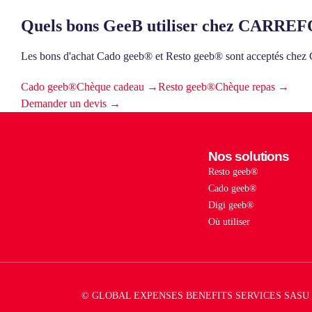
Quels bons GeeB utiliser chez CA
Les bons d'achat Cado geeb® et Resto geeb® sont acce
Cado geeb®
Chèque cadeau →
Resto geeb®
Chèque repas →
Demander un devis →
Nos solutions
Resto geeb®
Cado geeb®
Digi geeb®
Où utiliser
© GLOBAL EXPENSES BENEFITS SERVICES SASU 