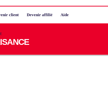
enir client
Devenir affilié
Aide
CE
ISANCE