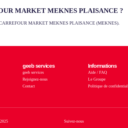
RREFOUR MARKET MEKNES PLAISANCE ?
ptés chez CARREFOUR MARKET MEKNES PLAISANCE (MEKNES).
geeb services
Informations
geeb services
Aide / FAQ
Rejoignez-nous
Le Groupe
Contact
Politique de confidential
2025
Suivez-nous