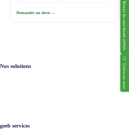
Réseau des marchands affiliés
Demander un devis →
Nos solutions
Contactez-nous
Resto geeb®
Cado geeb®
Digi geeb®
Où utiliser
geeb services