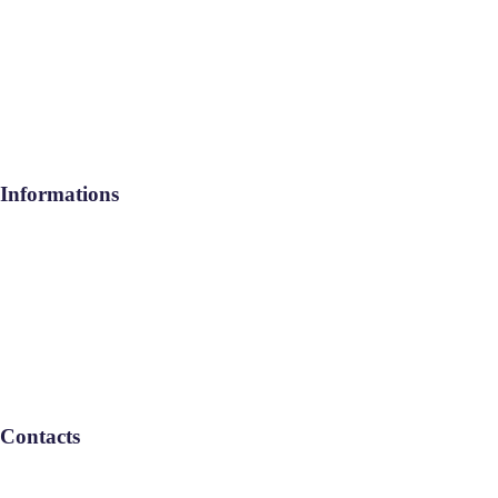
geeb services
Rejoignez-nous
Contact
Informations
Aide / FAQ
Le Groupe
Politique de confidentialité
Contacts