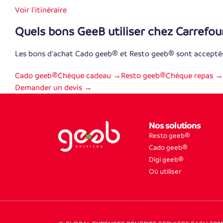
Voir l'itinéraire
Quels bons GeeB utiliser chez Carrefou
Les bons d'achat Cado geeb® et Resto geeb® sont accepté
Cado geeb®
Chèque cadeau →
Resto geeb®
Chèque repas →
Demander un devis →
Nos solutions
Resto geeb®
Cado geeb®
Digi geeb®
Où utiliser