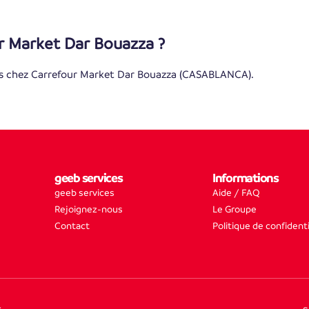
r Market Dar Bouazza ?
s chez Carrefour Market Dar Bouazza (CASABLANCA).
geeb services
Informations
geeb services
Aide / FAQ
Rejoignez-nous
Le Groupe
Contact
Politique de confidenti