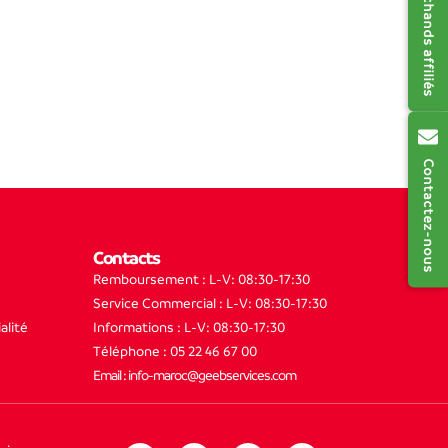
Contactez-nous
Contacts
Remboursement : L-V: 08:30-17:30
Service Commercial : L-V: 08:30-17:30
alité
Informations : L-V: 08:30-17:30
Téléphone : 05 22 46 67 00
Email : info-maroc@geebservices.com