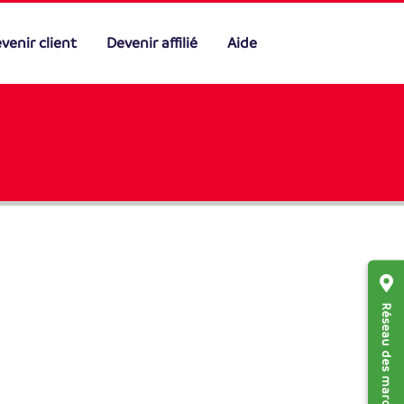
venir client
Devenir affilié
Aide
Réseau des marchands affiliés