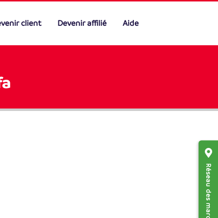
venir client
Devenir affilié
Aide
fa
Réseau des marchands affiliés