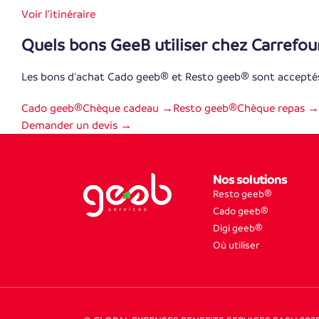
Voir l'itinéraire
Quels bons GeeB utiliser chez Carrefou
Les bons d'achat Cado geeb® et Resto geeb® sont accepté
Cado geeb®
Chèque cadeau →
Resto geeb®
Chèque repas →
Demander un devis →
Nos solutions
Resto geeb®
Cado geeb®
Digi geeb®
Où utiliser