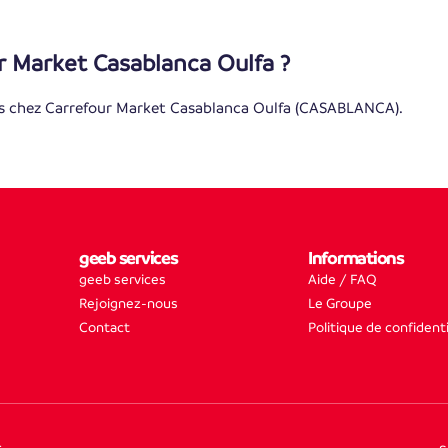
r Market Casablanca Oulfa ?
s chez Carrefour Market Casablanca Oulfa (CASABLANCA).
geeb services
Informations
geeb services
Aide / FAQ
Rejoignez-nous
Le Groupe
Contact
Politique de confidenti