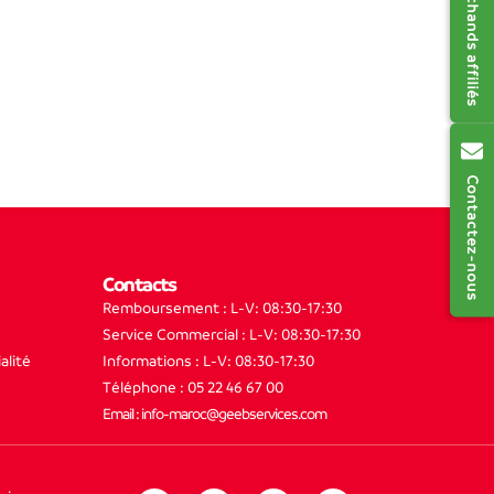
Contactez-nous
Contacts
Remboursement : L-V: 08:30-17:30
Service Commercial : L-V: 08:30-17:30
alité
Informations : L-V: 08:30-17:30
Téléphone : 05 22 46 67 00
Email : info-maroc@geebservices.com