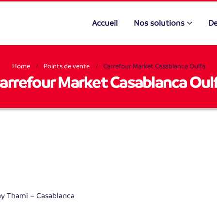
Accueil
Nos solutions
De
Home
Points de vente
Carrefour Market Casablanca Oulfa
arrefour Market Casablanca Oul
ay Thami – Casablanca