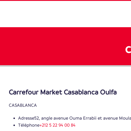
C
Carrefour Market Casablanca Oulfa
CASABLANCA
Adresse
52, angle avenue Ouma Errabii et avenue Moul
Téléphone
+212 5 22 94 00 84