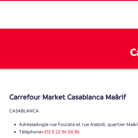
C
Carrefour Market Casablanca Maârif
CASABLANCA
Adresse
Angle rue Fourate et rue Alabidi, quartier Maâr
Téléphone
+212 5 22 94 00 84