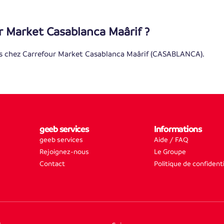
r Market Casablanca Maârif ?
s chez Carrefour Market Casablanca Maârif (CASABLANCA).
geeb services
Informations
geeb services
Aide / FAQ
Rejoignez-nous
Le Groupe
Contact
Politique de confidenti