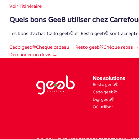
Voir l'itinéraire
Quels bons GeeB utiliser chez Carrefou
Les bons d'achat Cado geeb® et Resto geeb® sont accepté
Cado geeb®
Chèque cadeau →
Resto geeb®
Chèque repas →
Demander un devis →
Nos solutions
Resto geeb®
Cado geeb®
Digi geeb®
Où utiliser