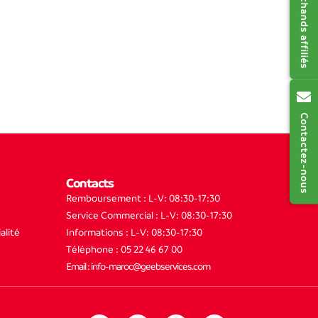
Contactez-nous
Contacts
Remboursement : L-V: 08:30-17:30
Service Commercial : L-V: 08:30-17:30
alité
Informations : L-V: 08:30-17:30
Téléphone : 05 22 46 67 00
Email : info-maroc@geebservices.com