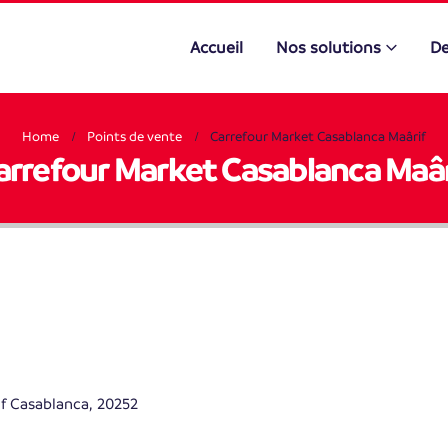
Accueil
Nos solutions
De
Home
Points de vente
Carrefour Market Casablanca Maârif
arrefour Market Casablanca Maâr
if Casablanca, 20252