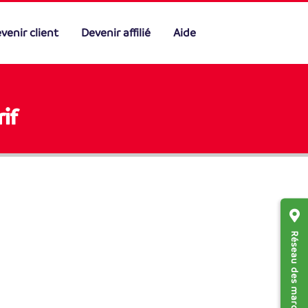
venir client
Devenir affilié
Aide
if
Réseau des marchands affiliés