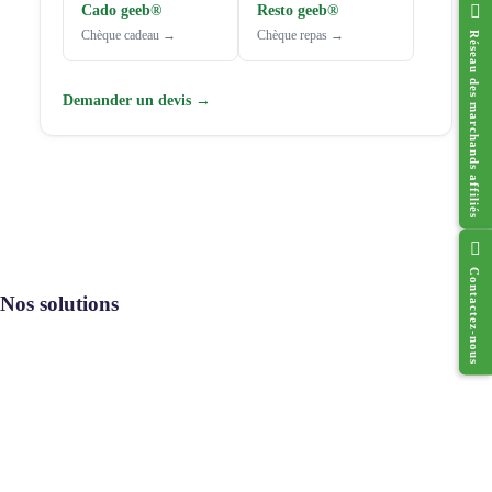
Cado geeb®
Resto geeb®
Chèque cadeau →
Chèque repas →
Réseau des marchands affiliés
Demander un devis →
Contactez-nous
Nos solutions
Resto geeb®
Cado geeb®
Digi geeb®
Où utiliser