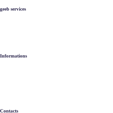
geeb services
geeb services
Rejoignez-nous
Contact
Informations
Aide / FAQ
Le Groupe
Politique de confidentialité
Contacts