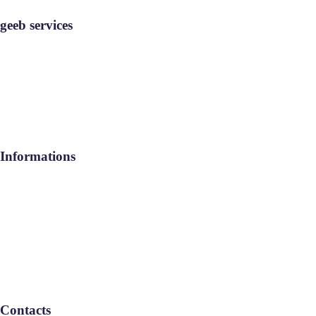
geeb services
geeb services
Rejoignez-nous
Contact
Informations
Aide / FAQ
Le Groupe
Politique de confidentialité
Contacts