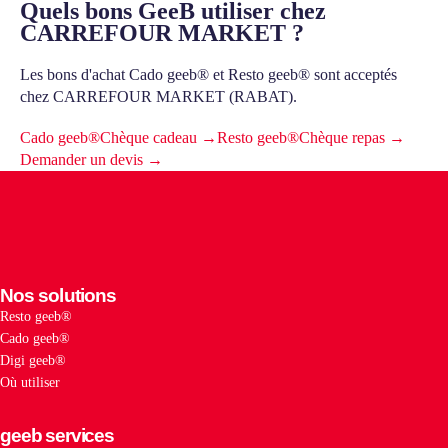
Quels bons GeeB utiliser chez
CARREFOUR MARKET ?
Les bons d'achat Cado geeb® et Resto geeb® sont acceptés
chez CARREFOUR MARKET (RABAT).
Cado geeb®
Chèque cadeau →
Resto geeb®
Chèque repas →
Demander un devis →
Nos solutions
Resto geeb®
Cado geeb®
Digi geeb®
Où utiliser
geeb services