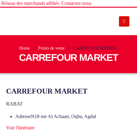
Réseau des marchands affiliés
Contactez-nous
Home
Points de vente
CARREFOUR MARKET
CARREFOUR MARKET
CARREFOUR MARKET
RABAT
Adresse
N18 rue Al Achaari, Oqba, Agdal
Voir l'itinéraire