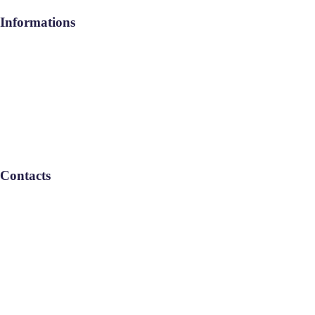
Informations
Aide / FAQ
Le Groupe
Politique de confidentialité
Contacts
Remboursement : L-V: 08:30-17:30
Service Commercial : L-V: 08:30-
17:30
Informations : L-V: 08:30-17:30
Téléphone : 05 22 46 67 00
Email : info-maroc@geebservices.com
© GLOBAL EXPENSES BENEFITS SERVICES SASU 2025