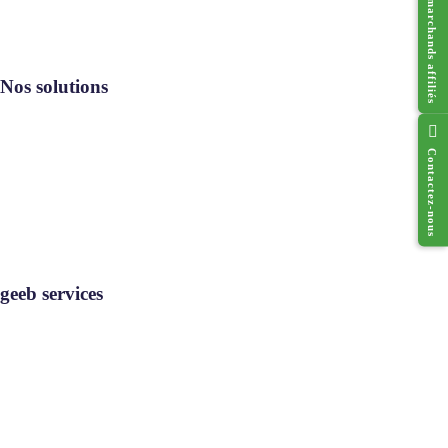
Réseau des marchands affiliés
Nos solutions
Contactez-nous
Resto geeb®
Cado geeb®
Digi geeb®
Où utiliser
geeb services
geeb services
Rejoignez-nous
Contact