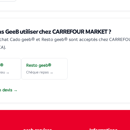
ns GeeB utiliser chez CARREFOUR MARKET ?
achat Cado geeb® et Resto geeb® sont acceptés chez CARREF
A).
b®
Resto geeb®
eau →
Chèque repas →
 devis →