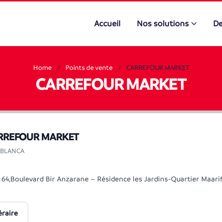
Accueil
Nos solutions
De
Home
Points de vente
CARREFOUR MARKET
CARREFOUR MARKET
RREFOUR MARKET
ABLANCA
64,Boulevard Bir Anzarane – Résidence les Jardins-Quartier Maari
éraire