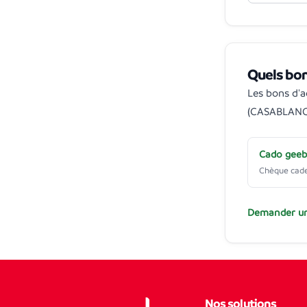
Quels bo
Les bons d'
(CASABLANC
Cado gee
Chèque cad
Demander un
Nos solutions