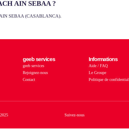
GNACH AIN SEBAA ?
NACH AIN SEBAA (CASABLANCA).
geeb services
Informations
geeb services
Aide / FAQ
Rejoignez-nous
Le Groupe
Contact
Politique de confidential
2025
Suivez-nous