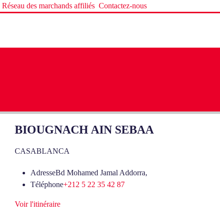
Réseau des marchands affiliés
Contactez-nous
BIOUGNACH AIN SEBAA
CASABLANCA
Adresse
Bd Mohamed Jamal Addorra,
Téléphone
+212 5 22 35 42 87
Voir l'itinéraire