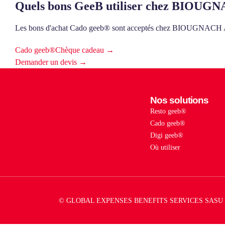
Quels bons GeeB utiliser chez BIOU
Les bons d'achat Cado geeb® sont acceptés chez BIOUG
Cado geeb®
Chèque cadeau →
Demander un devis →
Nos solutions
Resto geeb®
Cado geeb®
Digi geeb®
Où utiliser
© GLOBAL EXPENSES BENEFITS SERVICES SASU 