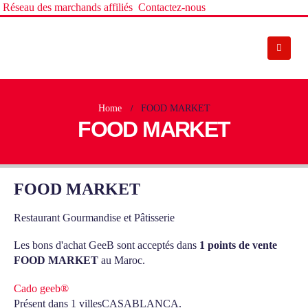
Réseau des marchands affiliés
Contactez-nous
Home
FOOD MARKET
FOOD MARKET
FOOD MARKET
Restaurant Gourmandise et Pâtisserie
Les bons d'achat GeeB sont acceptés dans
1 points de vente
FOOD MARKET
au Maroc.
Cado geeb®
Présent dans 1 villes
CASABLANCA.