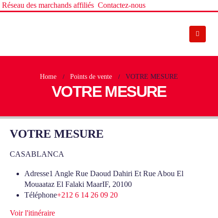
Réseau des marchands affiliés
Contactez-nous
Home
Points de vente
VOTRE MESURE
VOTRE MESURE
VOTRE MESURE
CASABLANCA
Adresse
1 Angle Rue Daoud Dahiri Et Rue Abou El
Mouaataz El Falaki MaarIF, 20100
Téléphone
+212 6 14 26 09 20
Voir l'itinéraire