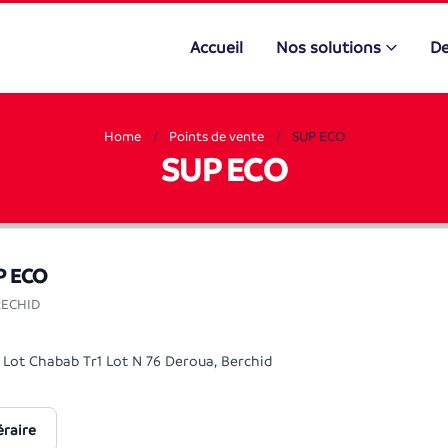
Accueil
Nos solutions
De
Home
Points de vente
SUP ECO
SUP ECO
P ECO
RECHID
Lot Chabab Tr1 Lot N 76 Deroua, Berchid
éraire