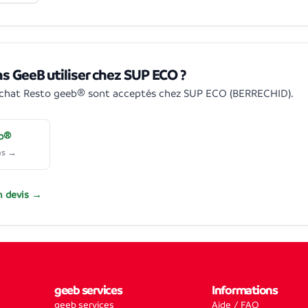
s GeeB utiliser chez SUP ECO ?
achat Resto geeb® sont acceptés chez SUP ECO (BERRECHID).
eb®
as →
 devis →
geeb services
Informations
geeb services
Aide / FAQ