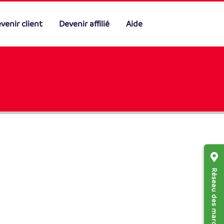
venir client
Devenir affilié
Aide
Réseau des marchands affiliés