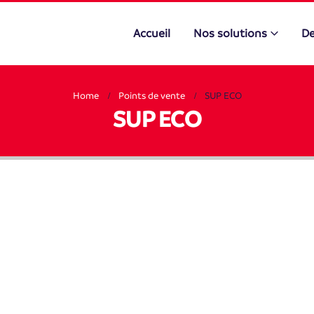
Accueil
Nos solutions
De
Home
Points de vente
SUP ECO
SUP ECO