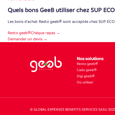
Quels bons GeeB utiliser chez SUP ECO
Les bons d'achat Resto geeb® sont acceptés chez SUP ECO
Resto geeb®
Chèque repas →
Demander un devis →
Nos solutions
Resto geeb®
Cado geeb®
Digi geeb®
Où utiliser
© GLOBAL EXPENSES BENEFITS SERVICES SASU 202