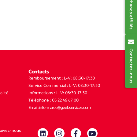
Contactez-nous
Contacts
Remboursement : L-V: 08:30-17:30
Service Commercial : L-V: 08:30-17:30
alité
Informations : L-V: 08:30-17:30
Téléphone : 05 22 46 67 00
Email : info-maroc@geebservices.com
uivez-nous