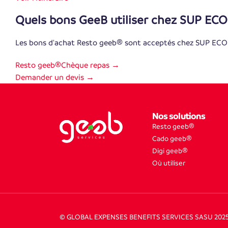
Quels bons GeeB utiliser chez SUP ECO
Les bons d'achat Resto geeb® sont acceptés chez SUP EC
Resto geeb®
Chèque repas →
Demander un devis →
Nos solutions
Resto geeb®
Cado geeb®
Digi geeb®
Où utiliser
© GLOBAL EXPENSES BENEFITS SERVICES SASU 202