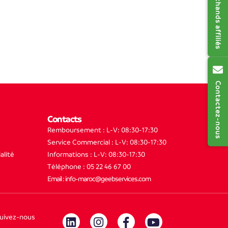
Contactez-nous
Contacts
Remboursement : L-V: 08:30-17:30
Service Commercial : L-V: 08:30-17:30
alité
Informations : L-V: 08:30-17:30
Téléphone : 05 22 46 67 00
Email : info-maroc@geebservices.com
uivez-nous