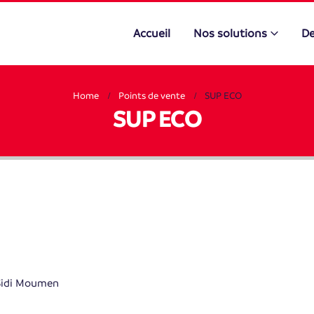
Accueil
Nos solutions
De
Home
Points de vente
SUP ECO
SUP ECO
 Sidi Moumen