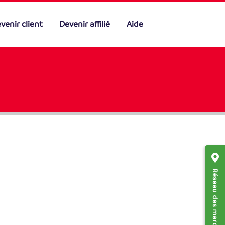
venir client
Devenir affilié
Aide
Réseau des marchands affiliés