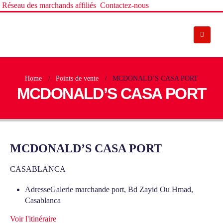
Réseau des marchands affiliés
Contactez-nous
Home
Points de vente
MCDONALD’S CASA PORT
MCDONALD’S CASA PORT
MCDONALD’S CASA PORT
CASABLANCA
Adresse
Galerie marchande port, Bd Zayid Ou Hmad,
Casablanca
Voir l'itinéraire