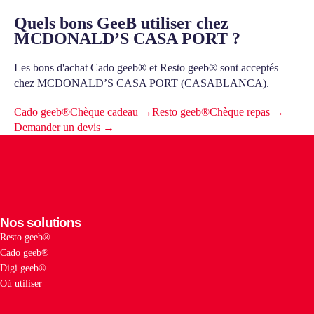
Quels bons GeeB utiliser chez
MCDONALD’S CASA PORT ?
Les bons d'achat Cado geeb® et Resto geeb® sont acceptés
chez MCDONALD’S CASA PORT (CASABLANCA).
Cado geeb®
Chèque cadeau →
Resto geeb®
Chèque repas →
Demander un devis →
Nos solutions
Resto geeb®
Cado geeb®
Digi geeb®
Où utiliser