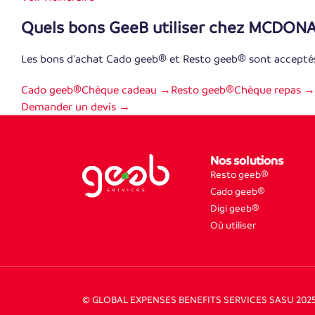
Quels bons GeeB utiliser chez MCDONA
Les bons d'achat Cado geeb® et Resto geeb® sont accep
Cado geeb®
Chèque cadeau →
Resto geeb®
Chèque repas →
Demander un devis →
Nos solutions
Resto geeb®
Cado geeb®
Digi geeb®
Où utiliser
© GLOBAL EXPENSES BENEFITS SERVICES SASU 202