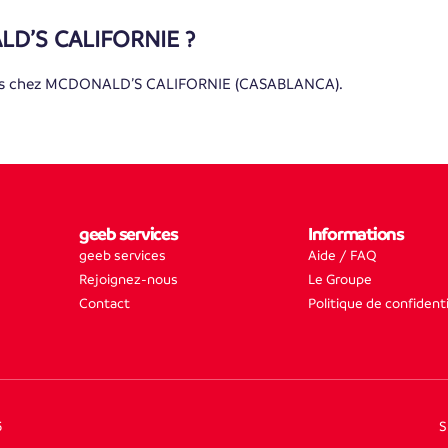
LD’S CALIFORNIE ?
tés chez MCDONALD’S CALIFORNIE (CASABLANCA).
geeb services
Informations
geeb services
Aide / FAQ
Rejoignez-nous
Le Groupe
Contact
Politique de confidenti
5
S