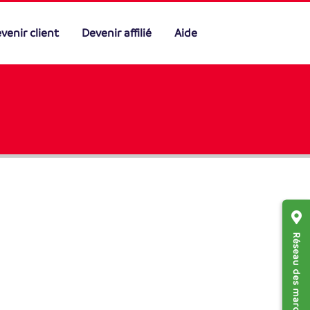
venir client
Devenir affilié
Aide
Réseau des marchands affiliés