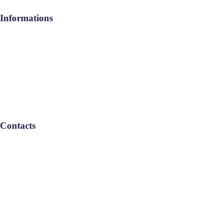
Informations
Aide / FAQ
Le Groupe
Politique de confidentialité
Contacts
Remboursement : L-V: 08:30-17:30
Service Commercial : L-V: 08:30-
17:30
Informations : L-V: 08:30-17:30
Téléphone : 05 22 46 67 00
Email : info-maroc@geebservices.com
© GLOBAL EXPENSES BENEFITS SERVICES SASU 2025