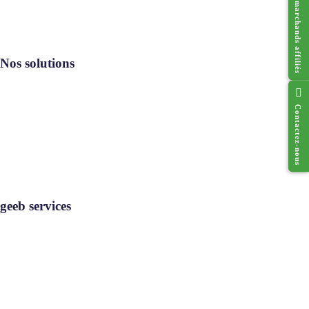
Réseau des marchands affiliés
Nos solutions
Contactez-nous
Resto geeb®
Cado geeb®
Digi geeb®
Où utiliser
geeb services
geeb services
Rejoignez-nous
Contact