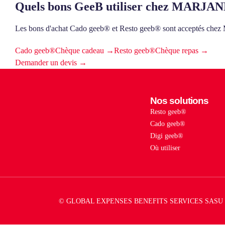
Quels bons GeeB utiliser chez MA
Les bons d'achat Cado geeb® et Resto geeb® sont accep
Cado geeb®
Chèque cadeau →
Resto geeb®
Chèque repas →
Demander un devis →
Nos solutions
Resto geeb®
Cado geeb®
Digi geeb®
Où utiliser
© GLOBAL EXPENSES BENEFITS SERVICES SASU 