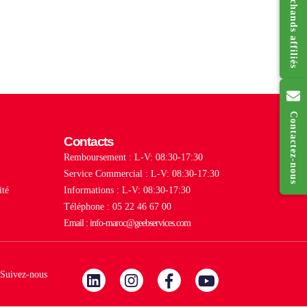
Contactez-nous
Contacts
Remboursement : L-V: 08:30-17:30
Service Commercial : L-V: 08:30-17:30
ité
Informations : L-V: 08:30-17:30
Téléphone : 05 22 46 67 00
Email : info-maroc@geebservices.com
Suivez-nous