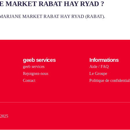
RJANE MARKET RABAT HAY RYAD ?
tés chez MARJANE MARKET RABAT HAY RYAD (RABAT).
geeb services
Informations
geeb services
Aide / FAQ
Rejoignez-nous
Le Groupe
Contact
Politique de confidential
2025