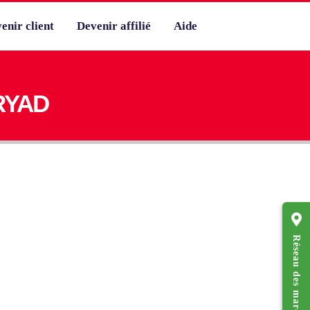
enir client
Devenir affilié
Aide
RYAD
Réseau des marchands affiliés