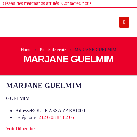
Réseau des marchands affiliés
Contactez-nous
Home
Points de vente
MARJANE GUELMIM
MARJANE GUELMIM
MARJANE GUELMIM
GUELMIM
Adresse
ROUTE ASSA ZAK81000
Téléphone
+212 6 08 84 82 05
Voir l'itinéraire