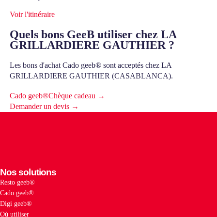
Voir l'itinéraire
Quels bons GeeB utiliser chez LA
GRILLARDIERE GAUTHIER ?
Les bons d'achat Cado geeb® sont acceptés chez LA
GRILLARDIERE GAUTHIER (CASABLANCA).
Cado geeb®
Chèque cadeau →
Demander un devis →
Nos solutions
Resto geeb®
Cado geeb®
Digi geeb®
Où utiliser