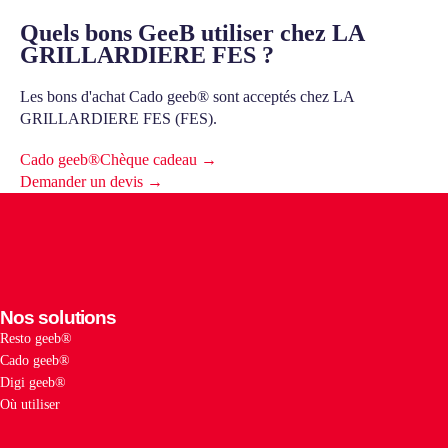
Quels bons GeeB utiliser chez LA
GRILLARDIERE FES ?
Les bons d'achat Cado geeb® sont acceptés chez LA
GRILLARDIERE FES (FES).
Cado geeb®
Chèque cadeau →
Demander un devis →
Nos solutions
Resto geeb®
Cado geeb®
Digi geeb®
Où utiliser