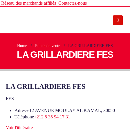
Réseau des marchands affiliés
Contactez-nous
Home
Points de vente
LA GRILLARDIERE FES
LA GRILLARDIERE FES
LA GRILLARDIERE FES
FES
Adresse
12 AVENUE MOULAY AL KAMAL, 30050
Téléphone
+212 5 35 94 17 31
Voir l'itinéraire