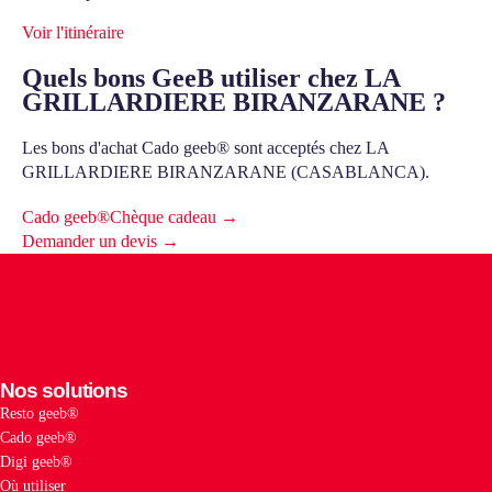
Voir l'itinéraire
Quels bons GeeB utiliser chez LA
GRILLARDIERE BIRANZARANE ?
Les bons d'achat Cado geeb® sont acceptés chez LA
GRILLARDIERE BIRANZARANE (CASABLANCA).
Cado geeb®
Chèque cadeau →
Demander un devis →
Nos solutions
Resto geeb®
Cado geeb®
Digi geeb®
Où utiliser