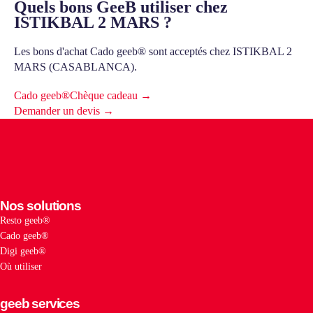
Quels bons GeeB utiliser chez
ISTIKBAL 2 MARS ?
Les bons d'achat Cado geeb® sont acceptés chez ISTIKBAL 2
MARS (CASABLANCA).
Cado geeb®
Chèque cadeau →
Demander un devis →
Nos solutions
Resto geeb®
Cado geeb®
Digi geeb®
Où utiliser
geeb services